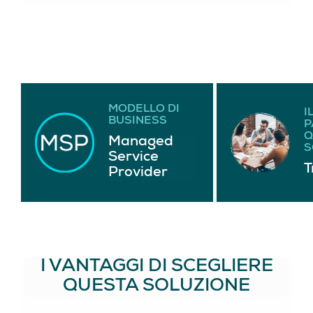
MODELLO DI
I
BUSINESS
P
Q
Managed
S
Service
T
Provider
I VANTAGGI DI SCEGLIERE
QUESTA SOLUZIONE