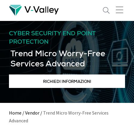
Skip
to
main
content
CYBER SECURITY END POINT
PROTECTION
Trend Micro Worry-Free
Services Advanced
RICHIEDI INFORMAZIONI
Home
/
Vendor
/
Trend Micro Worry-Free Services
Advanced