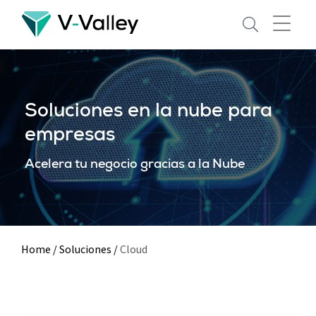
Skip
to
main
content
Soluciones en la nube para
empresas
Acelera tu negocio gracias a la Nube
Home
/
Soluciones
/
Cloud