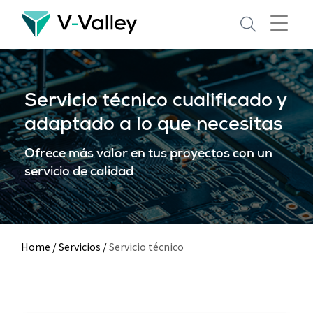
Skip
to
main
content
Servicio técnico cualificado y
adaptado a lo que necesitas
Ofrece más valor en tus proyectos con un
servicio de calidad
Home
/
Servicios
/
Servicio técnico