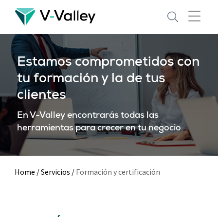
Skip
to
main
content
Estamos comprometidos con
tu formación y la de tus
clientes
En V-Valley encontrarás todas las
herramientas para crecer en tu negocio
Home
/
Servicios
/
Formación y certificación