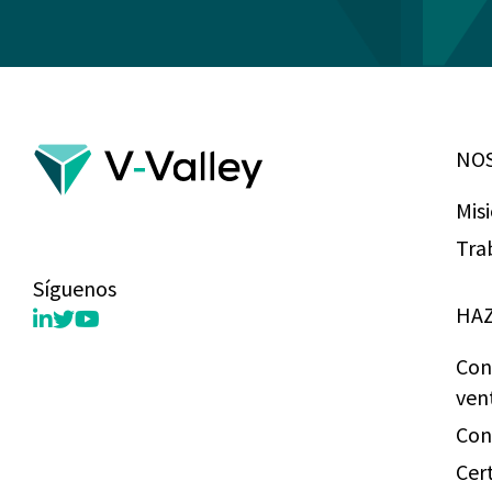
NO
Mis
Tra
Síguenos
HAZ
Con
ven
Con
Cer