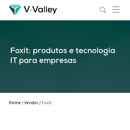
Skip
to
main
content
Foxit: produtos e tecnologia
IT para empresas
Home
/
Vendor
/
Foxit