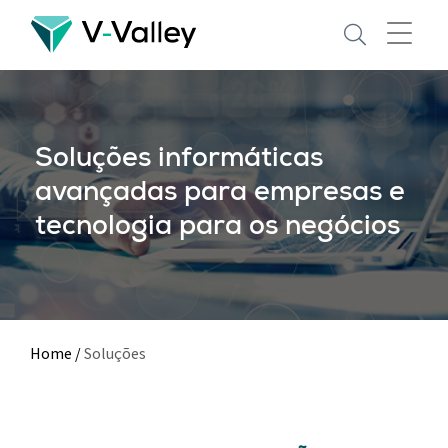
Skip
to
main
content
Soluções informáticas
avançadas para empresas e
tecnologia para os negócios
Home
/
Soluções