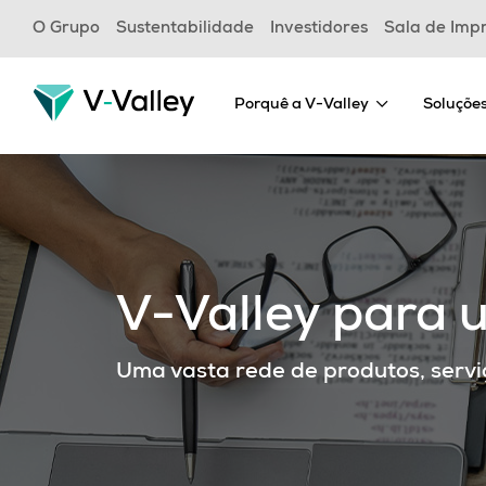
Skip
O Grupo
Sustentabilidade
Investidores
Sala de Imp
to
main
content
Porquê a V-Valley
Soluçõe
V-Valley para u
Uma vasta rede de produtos, servi