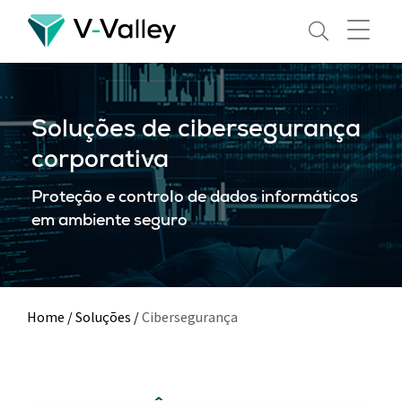
Skip
to
main
content
Soluções de cibersegurança
corporativa
Proteção e controlo de dados informáticos
em ambiente seguro
Home
/
Soluções
/
Cibersegurança