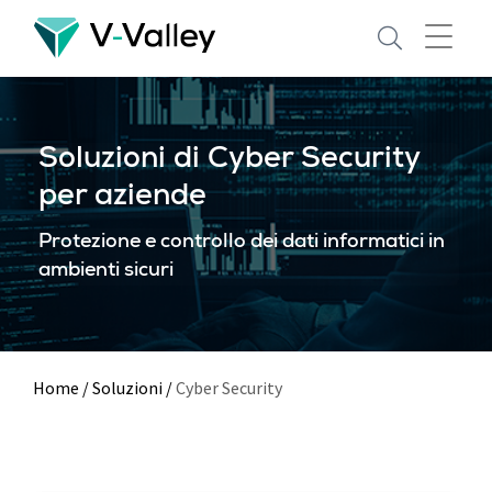
Skip
to
main
content
Soluzioni di Cyber Security
per aziende
Protezione e controllo dei dati informatici in
ambienti sicuri
Home
/
Soluzioni
/
Cyber Security