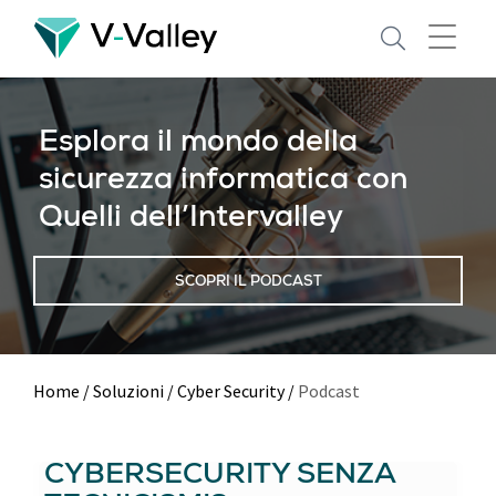
Skip
to
main
content
Esplora il mondo della
sicurezza informatica con
Quelli dell’Intervalley
SCOPRI IL PODCAST
Home
/
Soluzioni
/
Cyber Security
/
Podcast
CYBERSECURITY SENZA