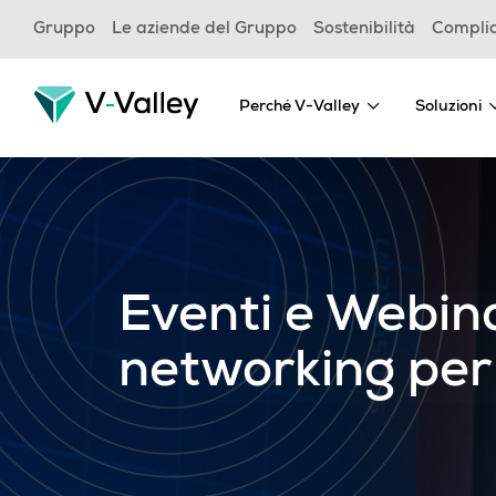
Skip
Gruppo
Le aziende del Gruppo
Sostenibilità
Compli
to
main
content
Perché V-Valley
Soluzioni
Eventi e Webina
networking per 