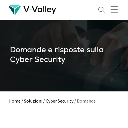
Skip
to
main
content
Domande e risposte sulla
Cyber Security
Home
/
Soluzioni
/
Cyber Security
/
Domande