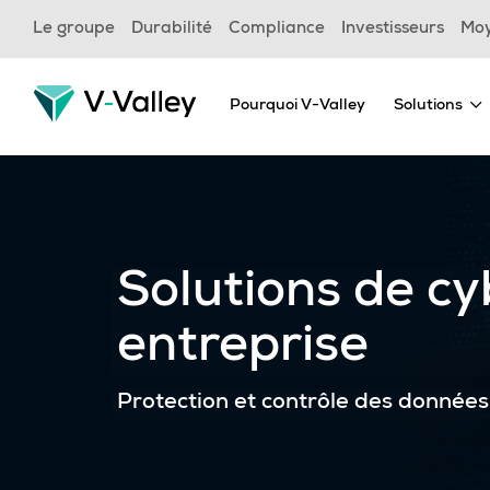
Skip
Le groupe
Durabilité
Compliance
Investisseurs
Mo
to
main
content
Pourquoi V-Valley
Solutions
Solutions de cy
entreprise
Protection et contrôle des donnée