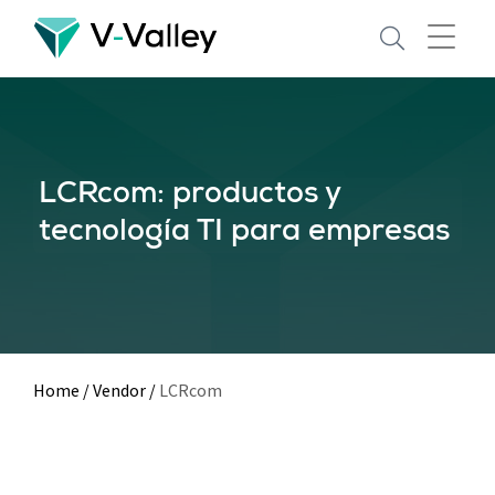
Skip
to
main
content
LCRcom: productos y
tecnología TI para empresas
Home
/
Vendor
/
LCRcom