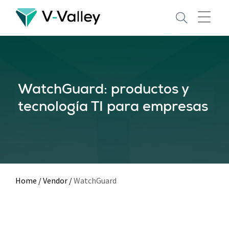
Skip
to
main
content
WatchGuard: productos y
tecnología TI para empresas
Home
/
Vendor
/
WatchGuard