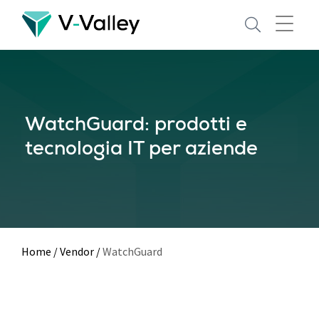
Skip
to
main
content
WatchGuard: prodotti e
tecnologia IT per aziende
Home
/
Vendor
/
WatchGuard