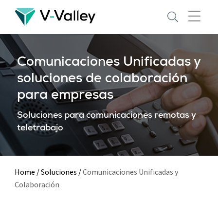
Skip
to
main
content
Comunicaciones Unificadas y
soluciones de colaboración
para empresas
Soluciones para comunicaciones remotas y
teletrabajo
Home
/
Soluciones
/
Comunicaciones Unificadas y
Colaboración