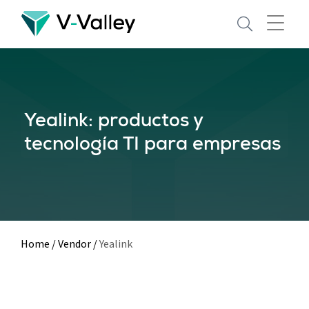
Skip
to
main
content
Yealink: productos y
tecnología TI para empresas
Home
/
Vendor
/
Yealink