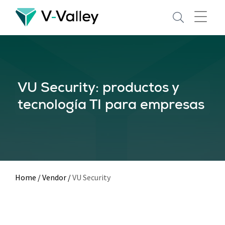
Skip
to
main
content
VU Security: productos y
tecnología TI para empresas
Home
/
Vendor
/
VU Security