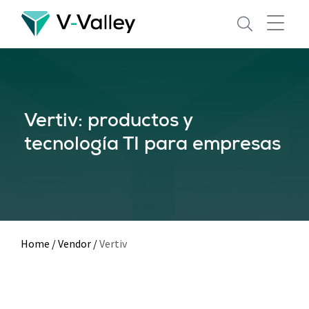
Skip
to
main
content
Vertiv: productos y
tecnología TI para empresas
Home
/
Vendor
/
Vertiv