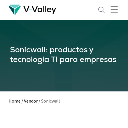
Skip
to
main
content
Sonicwall: productos y
tecnología TI para empresas
Home
/
Vendor
/
Sonicwall