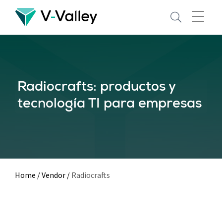
Skip
to
main
content
Radiocrafts: productos y
tecnología TI para empresas
Home
/
Vendor
/
Radiocrafts