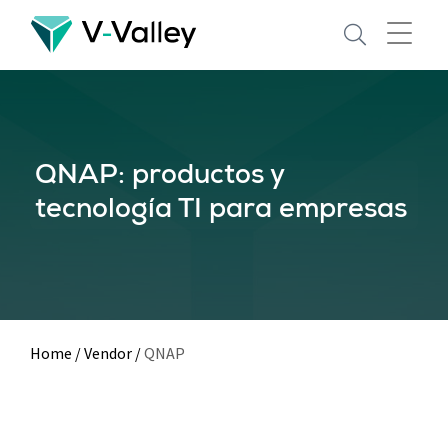
Skip
to
main
content
QNAP: productos y
tecnología TI para empresas
Home
/
Vendor
/
QNAP