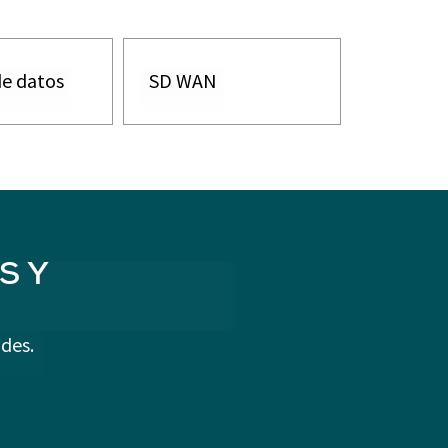
de datos
SD WAN
S Y
des.