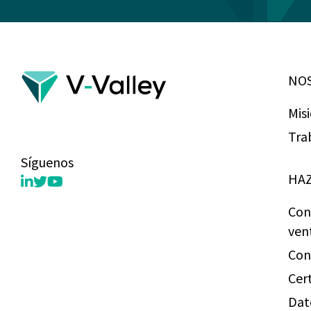
NO
Mis
Tra
Síguenos
HAZ
Con
ven
Con
Cer
Dat