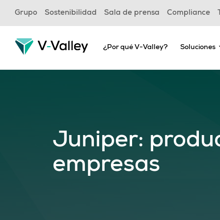
Skip
Grupo
Sostenibilidad
Sala de prensa
Compliance
to
main
content
¿Por qué V-Valley?
Soluciones
Juniper: produc
empresas