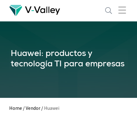
Skip
to
main
content
Huawei: productos y
tecnología TI para empresas
Home
/
Vendor
/
Huawei