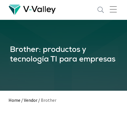
Skip
to
main
content
Brother: productos y
tecnología TI para empresas
Home
/
Vendor
/
Brother