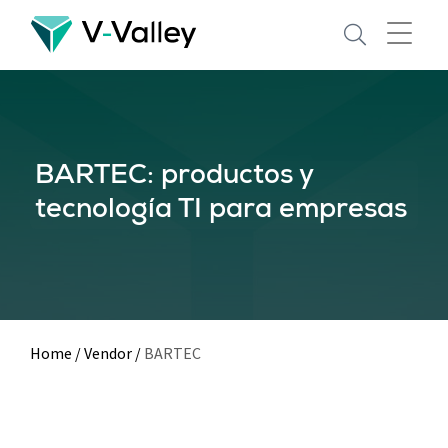
Skip
to
main
content
BARTEC: productos y
tecnología TI para empresas
Home
/
Vendor
/
BARTEC