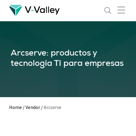
Skip
to
main
content
Arcserve: productos y
tecnología TI para empresas
Home
/
Vendor
/
Arcserve