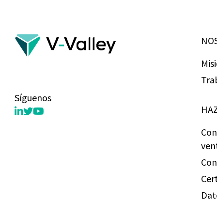
NO
Mis
Tra
Síguenos
HAZ
Con
ven
Con
Cer
Dat