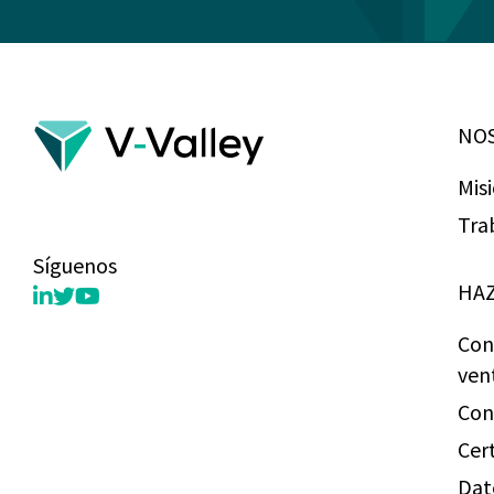
NO
Mis
Tra
Síguenos
HAZ
Con
ven
Con
Cer
Dat