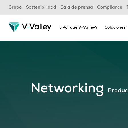
Skip
Grupo
Sostenibilidad
Sala de prensa
Compliance
to
main
content
¿Por qué V-Valley?
Soluciones
Networking
Produc