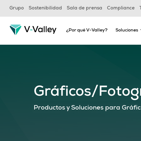
Skip
Grupo
Sostenibilidad
Sala de prensa
Compliance
to
main
content
¿Por qué V-Valley?
Soluciones
Gráficos/Fotog
Productos y Soluciones para Gráfi