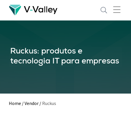
Skip
to
main
content
Ruckus: produtos e
tecnologia IT para empresas
Home
/
Vendor
/
Ruckus