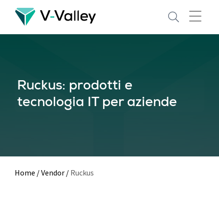
Skip
to
main
content
Ruckus: prodotti e
tecnologia IT per aziende
Home
/
Vendor
/
Ruckus