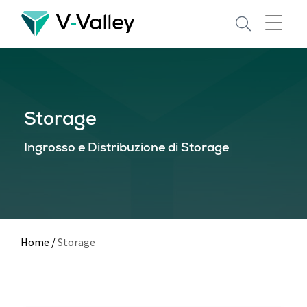
Skip
to
main
content
Storage
Ingrosso e Distribuzione di Storage
Home
/
Storage