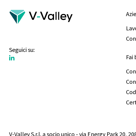
Azi
Lav
Con
Seguici su:
Fai 
Con
Con
Cod
Cert
V-Valley S.r.l. a socio unico - via Energy Park 20, 2