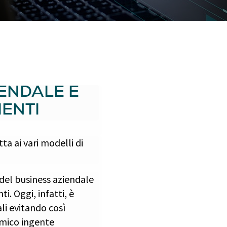
IENDALE E
IENTI
ta ai vari modelli di
 del business aziendale
ti. Oggi, infatti, è
li evitando così
omico ingente