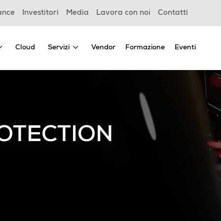
ance
Investitori
Media
Lavora con noi
Contatti
Cloud
Servizi
Vendor
Formazione
Eventi
ROTECTION