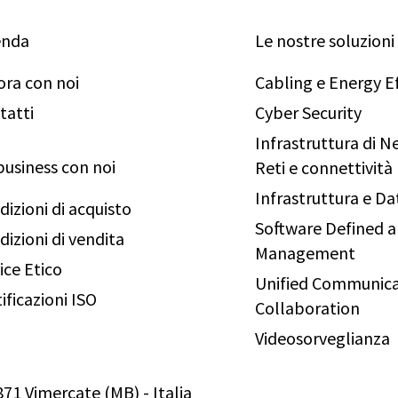
enda
Le nostre soluzioni
ora con noi
Cabling e Energy Ef
tatti
Cyber Security
Infrastruttura di 
business con noi
Reti e connettività
Infrastruttura e Da
dizioni di acquisto
Software Defined 
dizioni di vendita
Management
ice Etico
Unified Communica
ificazioni ISO
Collaboration
Videosorveglianza
0871 Vimercate (MB) - Italia