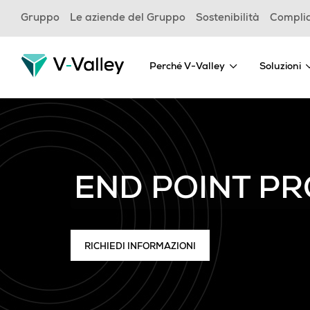
Skip
Gruppo
Le aziende del Gruppo
Sostenibilità
Compli
to
main
content
Perché V-Valley
Soluzioni
END POINT P
RICHIEDI INFORMAZIONI