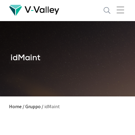
Skip
to
main
content
idMaint
Home
/
Gruppo
/
idMaint