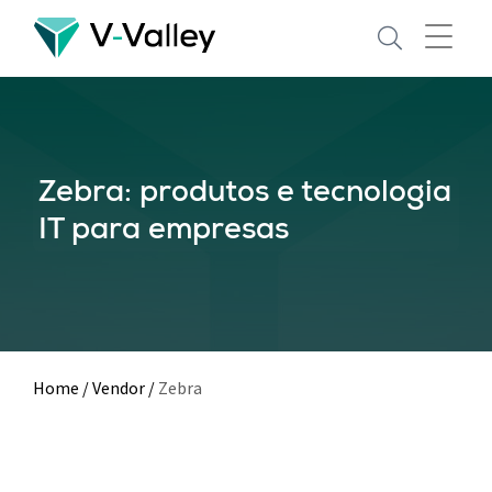
Skip
to
main
content
Zebra: produtos e tecnologia
IT para empresas
Home
/
Vendor
/
Zebra