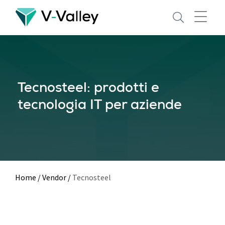
Skip
to
main
content
Tecnosteel: prodotti e
tecnologia IT per aziende
Home
/
Vendor
/
Tecnosteel