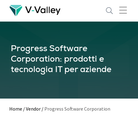
Skip
to
main
content
Progress Software
Corporation: prodotti e
tecnologia IT per aziende
Home
/
Vendor
/
Progress Software Corporation