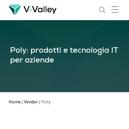
Skip
to
main
content
Poly: prodotti e tecnologia IT
per aziende
Home
/
Vendor
/
Poly