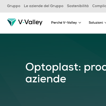
Skip
Gruppo
Le aziende del Gruppo
Sostenibilità
Compli
to
main
content
Perché V-Valley
Soluzioni
Optoplast: prod
aziende