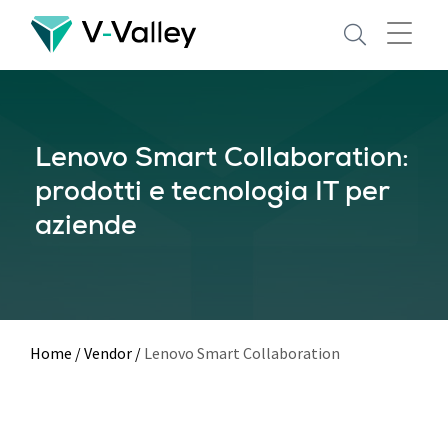
Skip
to
main
content
Lenovo Smart Collaboration:
prodotti e tecnologia IT per
aziende
Home
/
Vendor
/
Lenovo Smart Collaboration