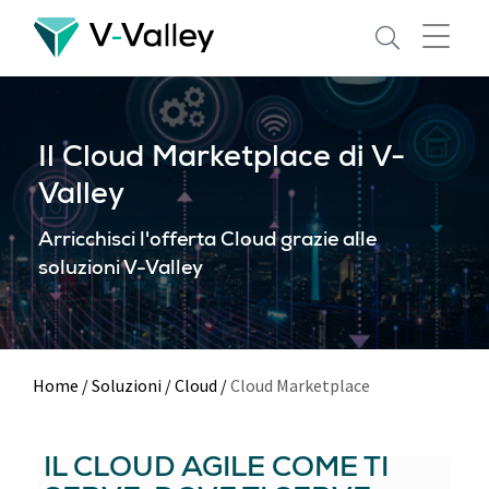
Skip
to
main
content
Il Cloud Marketplace di V-
Valley
Arricchisci l'offerta Cloud grazie alle
soluzioni V-Valley
Home
/
Soluzioni
/
Cloud
/
Cloud Marketplace
IL CLOUD AGILE COME TI