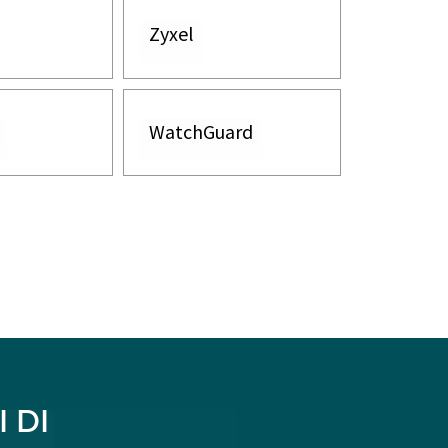
Zyxel
WatchGuard
 DI