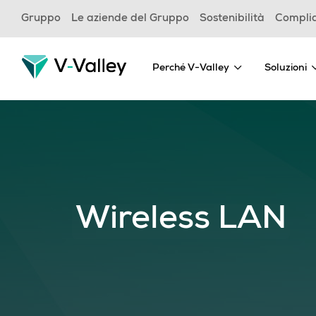
Skip
Gruppo
Le aziende del Gruppo
Sostenibilità
Compli
to
main
content
Perché V-Valley
Soluzioni
Wireless LAN