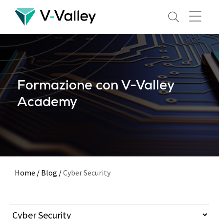
Skip
to
main
content
Formazione con V-Valley
Academy
Home
/
Blog
/
Cyber Security