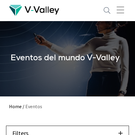
Skip
to
main
content
Eventos del mundo V-Valley
Home
/
Eventos
Filters